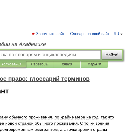
Запомнить сайт
Словарь на свой сайт
RU
едии на Академике
Найти!
Толкования
Переводы
Книги
Игры ⚽
е право: глоссарий терминов
ант
рану
обычного
проживания
,
по
крайне
мере
на
год
,
так
что
ее
новой
страной
обычного
проживания
.
С
точки
зрения
долговременным
эмигрантом
,
а
с
точки
зрения
страны