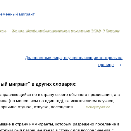
м
.
ременный
мигрант
инов
. —
Женева
:
Междунородная
организация
по
миграции
(
МОМ
)
.
Р
.
Перрушу
.
Должностные лица, осуществляющие контроль на
границе
ый мигрант" в других словарях:
правляющийся не в страну своего обычного проживания, а в
сяца (но менее, чем на один год), за исключением случаев,
по причине отдыха, отпуска, посещения… …
Международное
вшие в страну иммигранты, которым разрешено поселение в
оторым был разрешен въезд в страну для воссоединения с