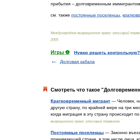
прибытия
–
долговременным
иммигранто
см
.
также
постоянные
поселенцы
,
кратков
Международное
миграционное
право:
глоссарий
терм
2005
.
Игры ⚽
Нужно решить контрольную?
Долговая кабала
Смотреть что такое "Долговременн
Кратковременный мигрант
— Человек, на
другую страну, по крайней мере на три ме
когда миграция в эту страну происходит 
миграционное право: глоссарий терминов
Постоянные поселенцы
— Законно въеха
принимающей стране, в том числе лица, к