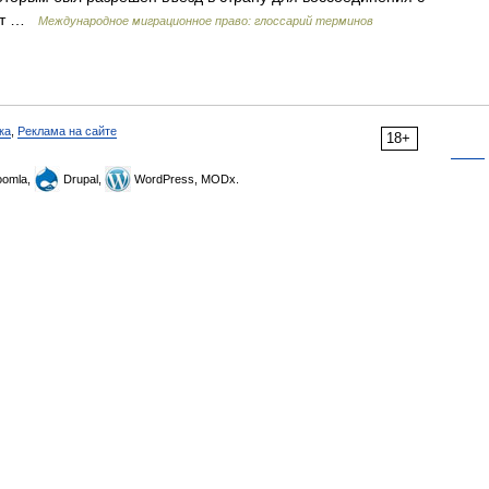
ант …
Международное миграционное право: глоссарий терминов
ка
,
Реклама на сайте
18+
omla,
Drupal,
WordPress, MODx.