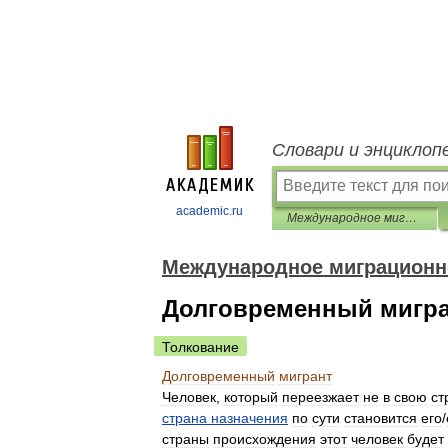
Словари и энциклоп
academic.ru
Международное миграционное право: глоссарий терминов
Международное миграционно
Долговременный мигр
Толкование
Долговременный
мигрант
Человек
,
который
переезжает
не
в
свою
ст
страна
назначения
по
сути
становится
его
/
страны
происхождения
этот
человек
будет